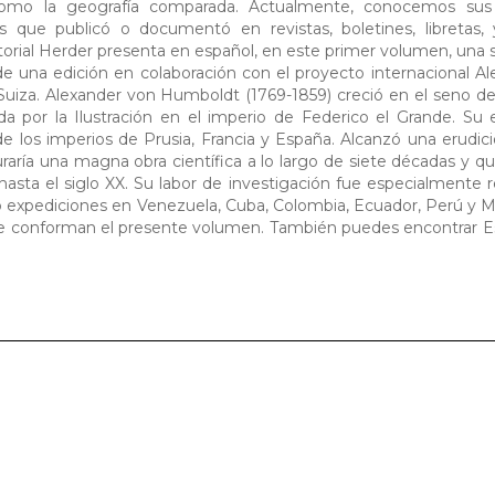
 como la geografía comparada. Actualmente, conocemos su
s que publicó o documentó en revistas, boletines, libretas,
torial Herder presenta en español, en este primer volumen, una 
 de una edición en colaboración con el proyecto internacional A
uiza. Alexander von Humboldt (1769-1859) creció en el seno de
a por la Ilustración en el imperio de Federico el Grande. Su
e los imperios de Prusia, Francia y España. Alcanzó una erudici
raría una magna obra científica a lo largo de siete décadas y q
hasta el siglo XX. Su labor de investigación fue especialmente 
ó expediciones en Venezuela, Cuba, Colombia, Ecuador, Perú y Mé
que conforman el presente volumen. También puedes encontrar E