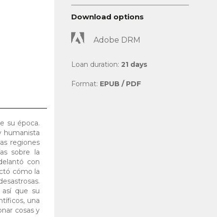
Download options
Adobe DRM
Loan duration:
21 days
Format:
EPUB / PDF
de su época.
 y humanista
las regiones
as sobre la
adelantó con
ectó cómo la
esastrosas.
 así que su
tíficos, una
onar cosas y