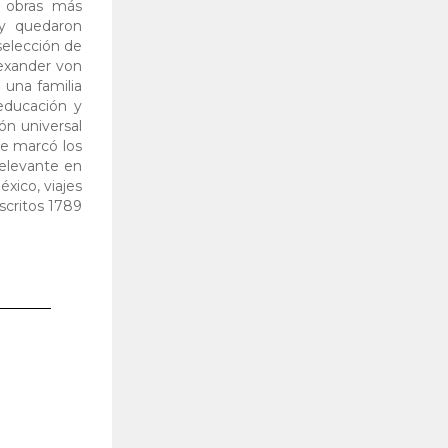
s obras más
 y quedaron
selección de
lexander von
 una familia
 educación y
ón universal
ue marcó los
relevante en
xico, viajes
scritos 1789