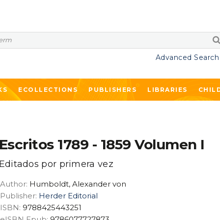
Advanced Search
KS
ECOLLECTIONS
PUBLISHERS
LIBRARIES
CHIL
Escritos 1789 - 1859 Volumen I
Editados por primera vez
Author:
Humboldt, Alexander von
Publisher:
Herder Editorial
ISBN:
9788425443251
eISBN Epub:
9786077727873