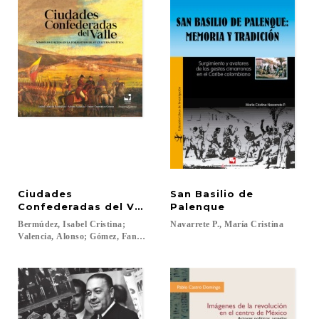
Ciudades
San Basilio de
Confederadas del Valle
Palenque
Bermúdez, Isabel Cristina;
Navarrete
P.,
María
Cristina
Valencia, Alonso; Gómez, Fanny Constanza...