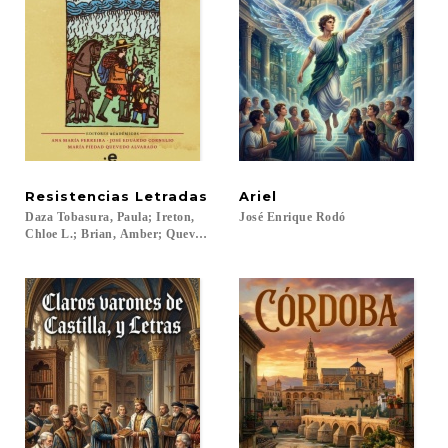
Resistencias
Letradas
Ariel
Daza Tobasura, Paula; Ireton,
José
Enrique
Rodó
Chloe L.; Brian, Amber; Quevedo Alvarado, María Piedad; Quispe Agnoli, R