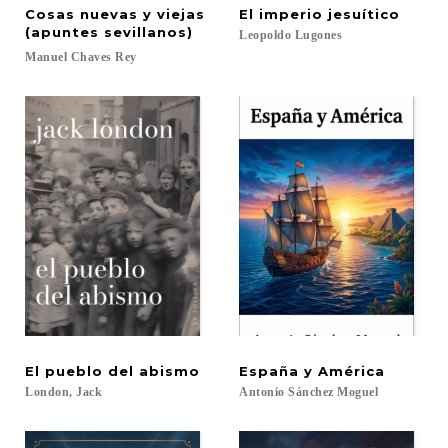
Cosas nuevas y viejas
El
imperio
jesuítico
(apuntes sevillanos)
Leopoldo
Lugones
Manuel
Chaves
Rey
El
pueblo
del
abismo
España
y
América
London,
Jack
Antonio
Sánchez
Moguel