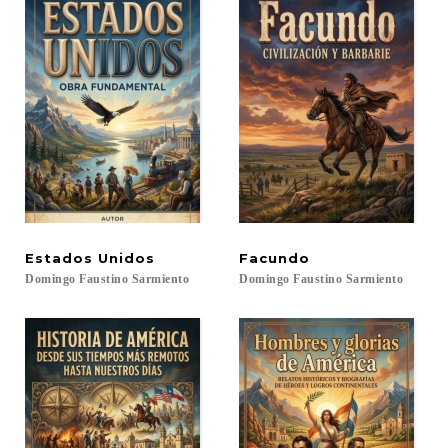
Estados
Unidos
Facundo
Domingo
Faustino
Sarmiento
Domingo
Faustino
Sarmiento