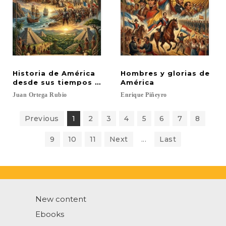
Historia de América
Hombres y glorias de
desde sus tiempos más remotos hasta nuestros d
América
Juan
Ortega
Rubio
Enrique
Piñeyro
Previous
1
2
3
4
5
6
7
8
9
10
11
Next
...
Last
New content
Ebooks