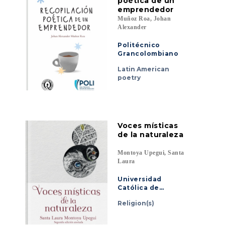
poética de un
emprendedor
Muñoz Roa, Johan
Alexander
Politécnico
Grancolombiano
Latin American
poetry
Voces místicas
de la naturaleza
Montoya Upegui, Santa
Laura
Universidad
Católica de
Oriente
Religion(s)