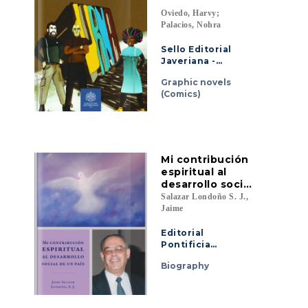
Oviedo, Harvy;
Palacios, Nohra
Sello Editorial
Javeriana -
Pontificia
Graphic novels
Universidad
(Comics)
Javeriana Cali
Mi contribución
espiritual al
desarrollo social
de un país
Salazar Londoño S. J.,
Jaime
Editorial
Pontificia
Universidad
Biography
Javeriana