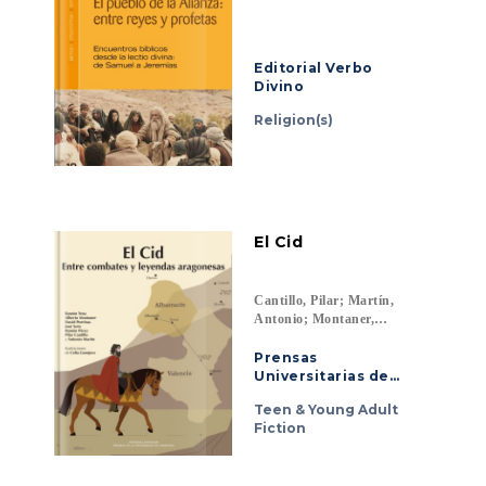
Editorial Verbo
Divino
Religion(s)
El Cid
Cantillo, Pilar; Martín,
Antonio; Montaner,
Alberto; Porrinas,
David; Pérez, Ramón;
Prensas
Soto, José; Tena,
Universitarias de
Ramón
Zaragoza
Teen & Young Adult
Fiction