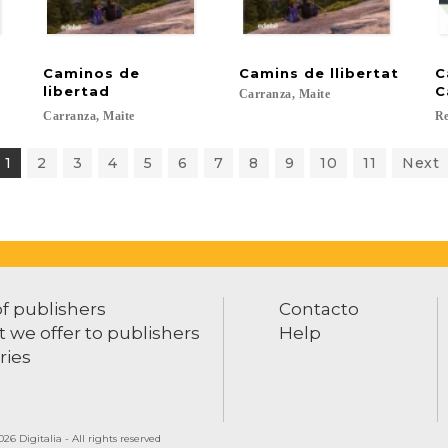
Caminos de
Camins
de
llibertat
C
libertad
C
Carranza,
Maite
Carranza,
Maite
Re
1
2
3
4
5
6
7
8
9
10
11
Next
of publishers
Contacto
 we offer to publishers
Help
ries
26 Digitalia - All rights reserved