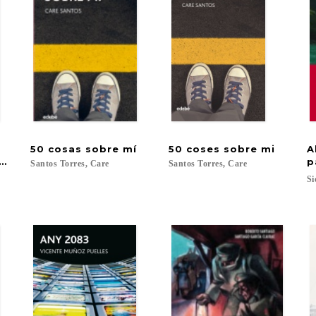
a
50
cosas
sobre
mí
50
coses
sobre
mi
A
utos para amarte
p
Santos
Torres,
Care
Santos
Torres,
Care
Si