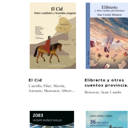
El
Cid
Elibrerto y otros
cuentos provincia
Cantillo, Pilar; Martín,
Antonio; Montaner, Alberto; Porrinas, David; Pérez, Ramón; 
Bentacur,
Juan
Camilo