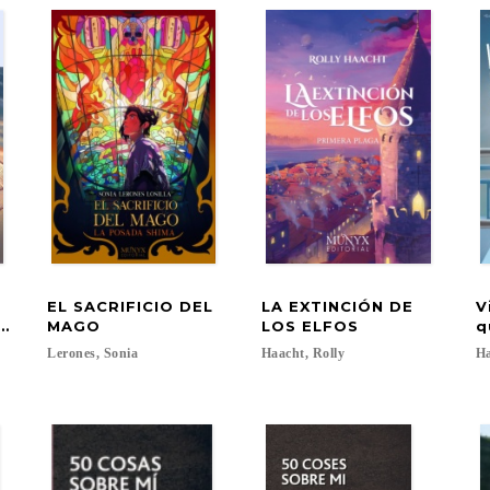
EL SACRIFICIO DEL
LA EXTINCIÓN DE
V
nos
MAGO
LOS ELFOS
q
Soto, José; Tena, Ramón...
Lerones,
Sonia
Haacht,
Rolly
Ha