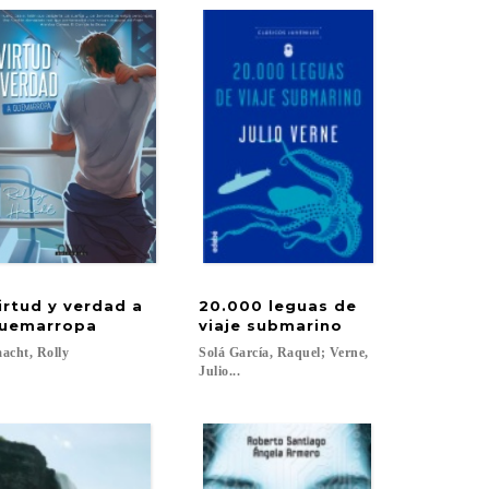
irtud y verdad a
20.000 leguas de
uemarropa
viaje submarino
acht,
Rolly
Solá García, Raquel; Verne,
Julio...