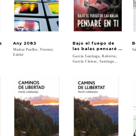
s
Any
2083
Bajo el fuego de
B
las balas pensaré en ti
Muñoz Puelles, Vicente;
Sá
Edebé
García Santiago, Roberto;
García Clairac, Santiago...