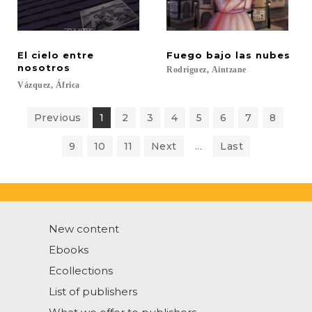
El cielo entre
Fuego
bajo
las
nubes
nosotros
Rodríguez,
Aintzane
Vázquez,
África
Previous
1
2
3
4
5
6
7
8
9
10
11
Next
...
Last
New content
Ebooks
Ecollections
List of publishers