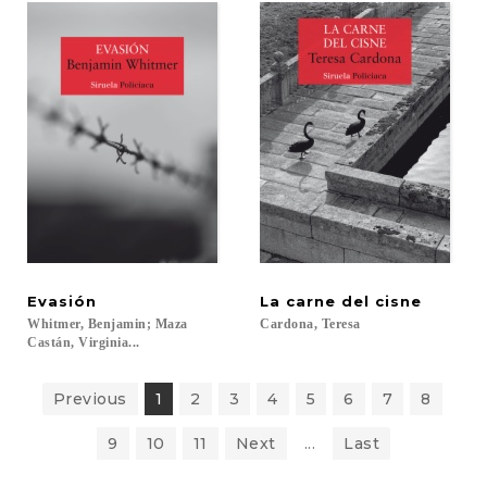
Evasión
La
carne
del
cisne
Whitmer, Benjamin; Maza
Cardona,
Teresa
Castán, Virginia...
Previous
1
2
3
4
5
6
7
8
9
10
11
Next
...
Last