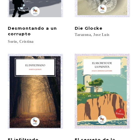
Desmontando a un
Die
Glocke
corrupto
Tarazona,
Jose
Luis
Sorio,
Cristina
El
infiltrado
El secreto de la