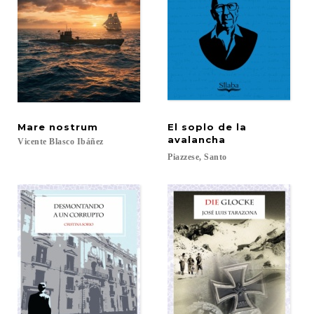
Mare
nostrum
El soplo de la
avalancha
Vicente
Blasco
Ibáñez
Piazzese,
Santo