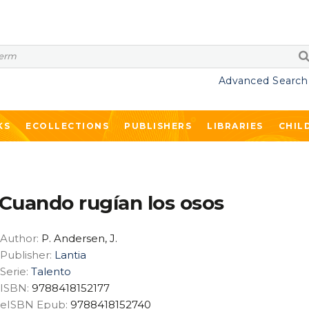
Advanced Search
KS
ECOLLECTIONS
PUBLISHERS
LIBRARIES
CHIL
Cuando rugían los osos
Author:
P. Andersen, J.
Publisher:
Lantia
Serie:
Talento
ISBN:
9788418152177
eISBN Epub:
9788418152740