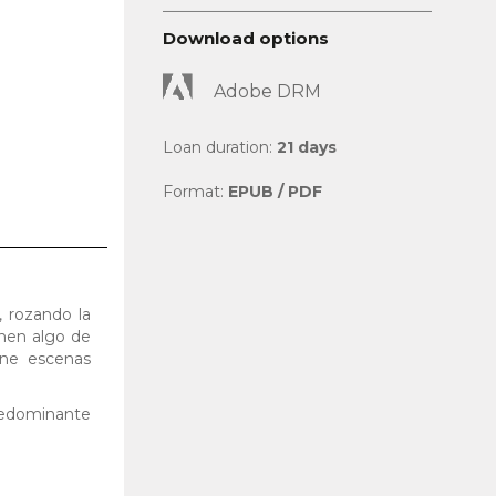
Download options
Adobe DRM
Loan duration:
21 days
Format:
EPUB / PDF
, rozando la
enen algo de
one escenas
redominante