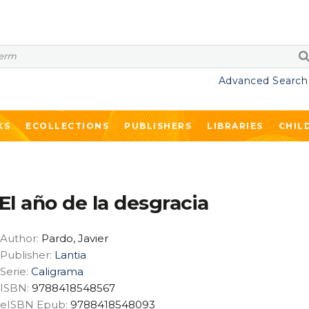
Advanced Search
KS
ECOLLECTIONS
PUBLISHERS
LIBRARIES
CHIL
El año de la desgracia
Author:
Pardo, Javier
Publisher:
Lantia
Serie:
Caligrama
ISBN:
9788418548567
eISBN Epub:
9788418548093