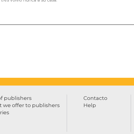
res volvió nunca a su casa.
of publishers
Contacto
 we offer to publishers
Help
ries