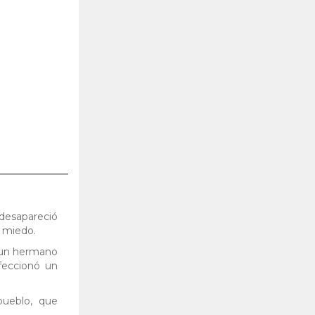
 desapareció
 miedo.
, un hermano
feccionó un
pueblo, que