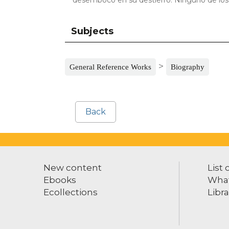
desembocó en su destierro. Ninguno de los t
Subjects
>
General Reference Works
Biography
Back
New content
List 
Ebooks
What
Ecollections
Libra