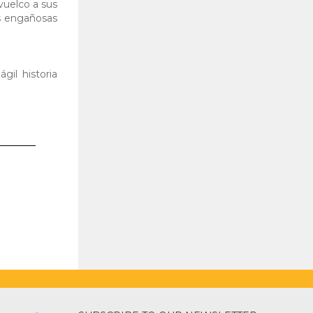
vuelco a sus
es engañosas
gil historia