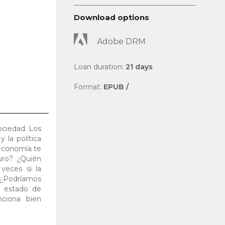
Download options
Adobe DRM
Loan duration:
21 days
Format:
EPUB /
ociedad. Los
 la política
 economía te
uro? ¿Quién
veces si la
¿Podríamos
l estado de
nciona bien