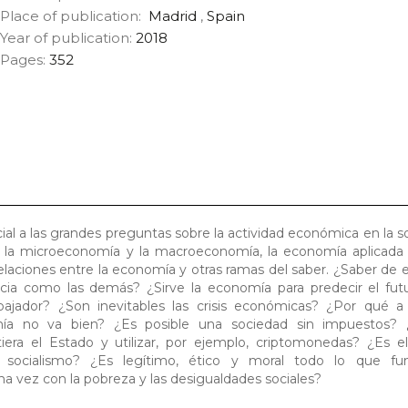
Place of publication:
Madrid
,
Spain
Year of publication:
2018
Pages:
352
al a las grandes preguntas sobre la actividad económica en la s
, la microeconomía y la macroeconomía, la economía aplicada y
elaciones entre la economía y otras ramas del saber. ¿Saber de
cia como las demás? ¿Sirve la economía para predecir el fut
abajador? ¿Son inevitables las crisis económicas? ¿Por qué a 
ía no va bien? ¿Es posible una sociedad sin impuestos? 
era el Estado y utilizar, por ejemplo, criptomonedas? ¿Es e
 y socialismo? ¿Es legítimo, ético y moral todo lo que fu
vez con la pobreza y las desigualdades sociales?