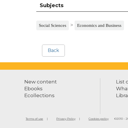
Subjects
>
Social Sciences
Economics and Business
Back
New content
List 
Ebooks
What
Ecollections
Libra
Terms of use
Privacy Policy
Cookies policy
©2010 - 20