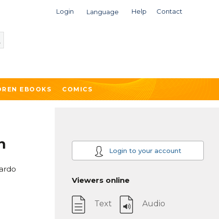
Login
Help
Contact
Language
DREN EBOOKS
COMICS
n
Login to your account
uardo
Viewers online
Text
Audio