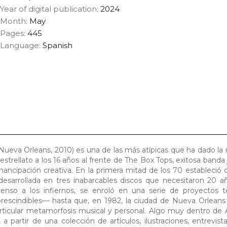
Year of digital publication:
2024
Month:
May
Pages:
445
Language:
Spanish
 Nueva Orleans, 2010) es una de las más atípicas que ha dado la
estrellato a los 16 años al frente de The Box Tops, exitosa banda 
ncipación creativa. En la primera mitad de los 70 estableció 
desarrollada en tres inabarcables discos que necesitaron 20 a
enso a los infiernos, se enroló en una serie de proyectos t
escindibles— hasta que, en 1982, la ciudad de Nueva Orleans 
icular metamorfosis musical y personal. Algo muy dentro de A
 a partir de una colección de artículos, ilustraciones, entrevista