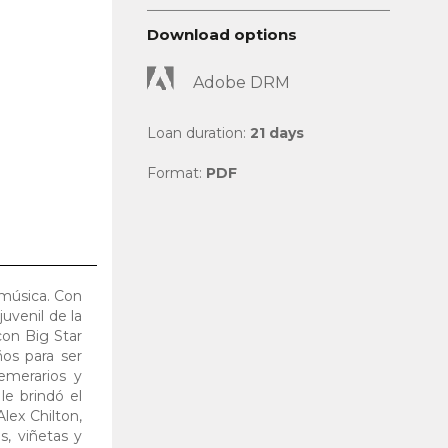
Download options
Adobe DRM
Loan duration:
21 days
Format:
PDF
 música. Con
juvenil de la
con Big Star
ños para ser
emerarios y
le brindó el
lex Chilton,
s, viñetas y