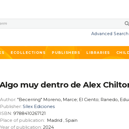
Advanced Search
KS
ECOLLECTIONS
PUBLISHERS
LIBRARIES
CHIL
Algo muy dentro de Alex Chilto
Author:
"Becerring" Moreno, Marce; El Ciento; Ranedo, Ed
Publisher:
Sílex Ediciones
ISBN:
9788410267121
Place of publication:
Madrid
,
Spain
Year of publication:
2024