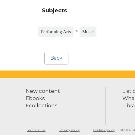
Subjects
>
Performing Arts
Music
Back
New content
List 
Ebooks
What
Ecollections
Libra
Terms of use
Privacy Policy
Cookies policy
©2010 - 20