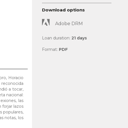
Download options
Adobe DRM
Loan duration:
21 days
Format:
PDF
bro, Horacio
a reconocida
dió a tocar,
eta nacional:
exiones, las
 forjar lazos
s populares,
s notas, los