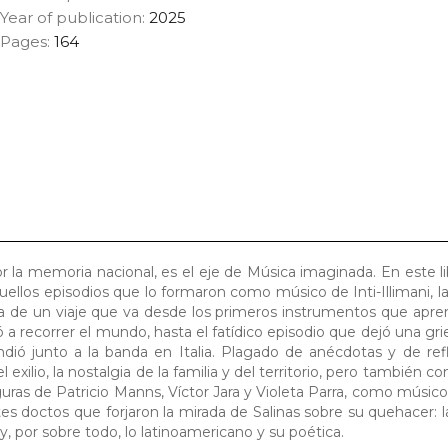
Year of publication:
2025
Pages:
164
r la memoria nacional, es el eje de Música imaginada. En este li
uellos episodios que lo formaron como músico de Inti-Illimani, l
a de un viaje que va desde los primeros instrumentos que apren
vó a recorrer el mundo, hasta el fatídico episodio que dejó una gri
ió junto a la banda en Italia. Plagado de anécdotas y de refl
xilio, la nostalgia de la familia y del territorio, pero también con
guras de Patricio Manns, Víctor Jara y Violeta Parra, como músico
es doctos que forjaron la mirada de Salinas sobre su quehacer: la
y, por sobre todo, lo latinoamericano y su poética.