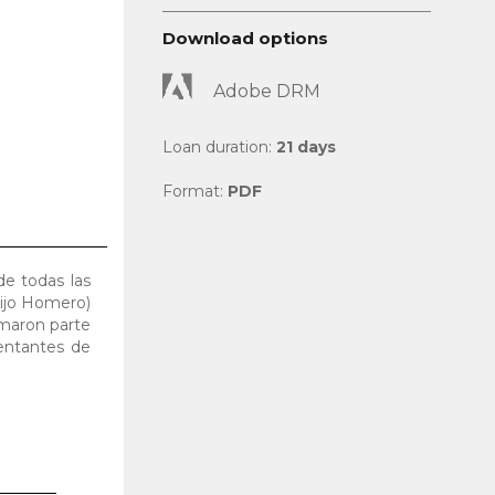
Download options
Adobe DRM
Loan duration:
21 days
Format:
PDF
de todas las
dijo Homero)
omaron parte
entantes de