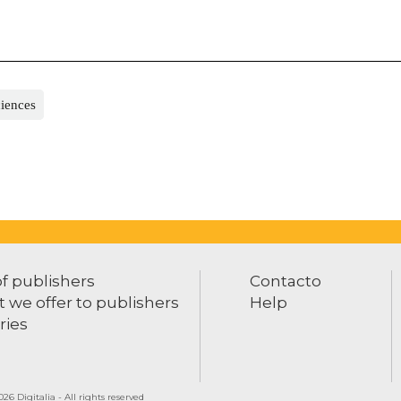
iences
of publishers
Contacto
 we offer to publishers
Help
ries
26 Digitalia - All rights reserved