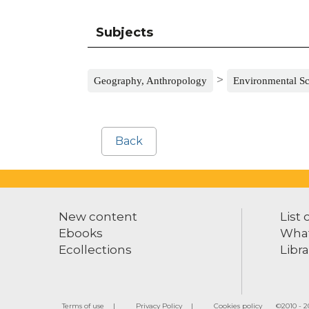
Subjects
>
Geography, Anthropology
Environmental Sc
Back
New content
List 
Ebooks
What
Ecollections
Libra
Terms of use
Privacy Policy
Cookies policy
©2010 - 20