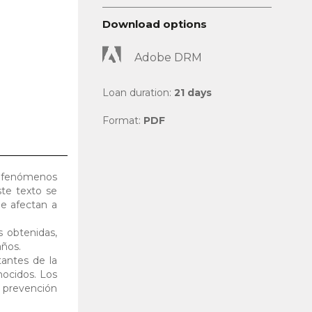
Download options
Adobe DRM
Loan duration:
21 days
Format:
PDF
r fenómenos
ste texto se
ue afectan a
s obtenidas,
años.
tantes de la
ocidos. Los
a prevención