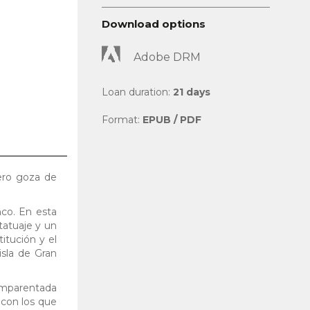
Download options
Adobe DRM
Loan duration:
21 days
Format:
EPUB / PDF
ero goza de
nco. En esta
tatuaje y un
itución y el
isla de Gran
 emparentada
con los que