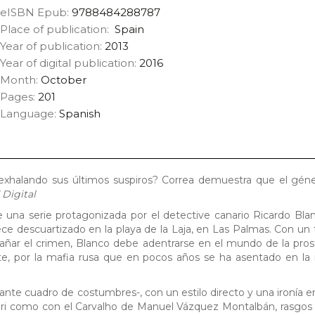
eISBN Epub:
9788484288787
Place of publication:
Spain
Year of publication:
2013
Year of digital publication:
2016
Month:
October
Pages:
201
Language:
Spanish
a exhalando sus últimos suspiros? Correa demuestra que el gén
 Digital
 una serie protagonizada por el detective canario Ricardo Bla
e descuartizado en la playa de la Laja, en Las Palmas. Con un 
ñar el crimen, Blanco debe adentrarse en el mundo de la prost
te, por la mafia rusa que en pocos años se ha asentado en la 
ante cuadro de costumbres-, con un estilo directo y una ironía
eri como con el Carvalho de Manuel Vázquez Montalbán, rasgos 