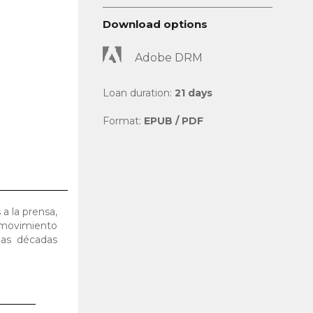
Download options
Adobe DRM
Loan duration:
21 days
Format:
EPUB / PDF
 a la prensa,
 movimiento
las décadas