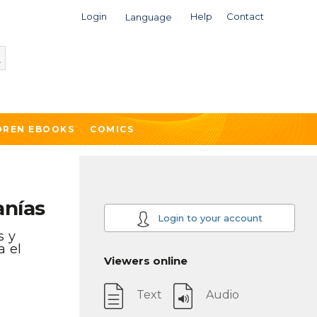
Login
Help
Contact
Language
DREN EBOOKS
COMICS
anías
Login to your account
s y
a el
Viewers online
Text
Audio