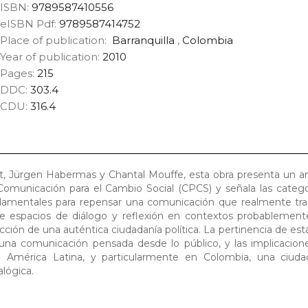
ISBN:
9789587410556
eISBN Pdf:
9789587414752
Place of publication:
Barranquilla
,
Colombia
Year of publication:
2010
Pages:
215
DDC:
303.4
CDU:
316.4
, Jürgen Habermas y Chantal Mouffe, esta obra presenta un aná
Comunicación para el Cambio Social (CPCS) y señala las catego
undamentales para repensar una comunicación que realmente tra
 de espacios de diálogo y reflexión en contextos probablement
cción de una auténtica ciudadanía política. La pertinencia de est
 una comunicación pensada desde lo público, y las implicacion
n América Latina, y particularmente en Colombia, una ciudada
alógica.