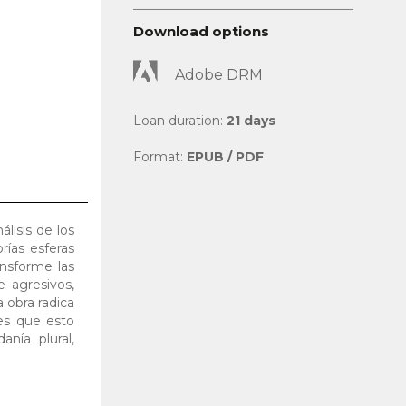
Download options
Adobe DRM
Loan duration:
21 days
Format:
EPUB / PDF
lisis de los
rías esferas
nsforme las
e agresivos,
a obra radica
es que esto
nía plural,