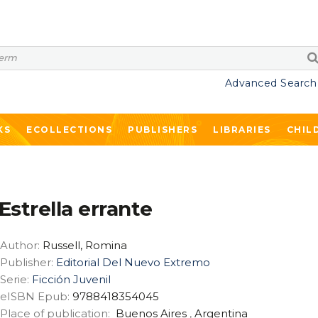
Advanced Search
KS
ECOLLECTIONS
PUBLISHERS
LIBRARIES
CHIL
Estrella errante
Author:
Russell, Romina
Publisher:
Editorial Del Nuevo Extremo
Serie:
Ficción Juvenil
eISBN Epub:
9788418354045
Place of publication:
Buenos Aires
,
Argentina