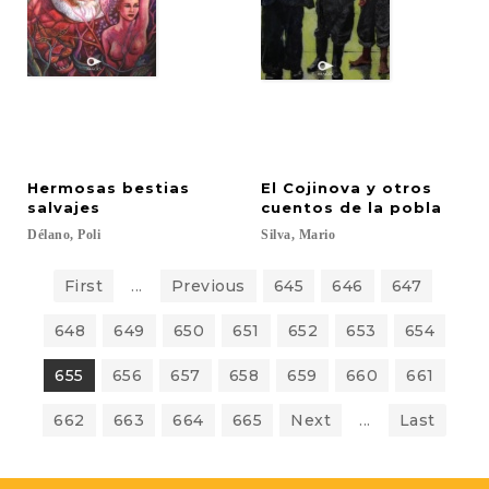
Hermosas bestias
El Cojinova y otros
salvajes
cuentos de la pobla
Délano,
Poli
Silva,
Mario
First
...
Previous
645
646
647
648
649
650
651
652
653
654
655
656
657
658
659
660
661
662
663
664
665
Next
...
Last