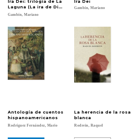
Ira Dei: trilogía de La
Ira
Dei
Laguna (La ira de Dios, El círculo platónico y La ca
Gambín,
Mariano
Gambín,
Mariano
Antología de cuentos
La herencia de la rosa
hispanoamericanos
blanca
Rodríguez
Fernández,
Mario
Rodrein,
Raquel