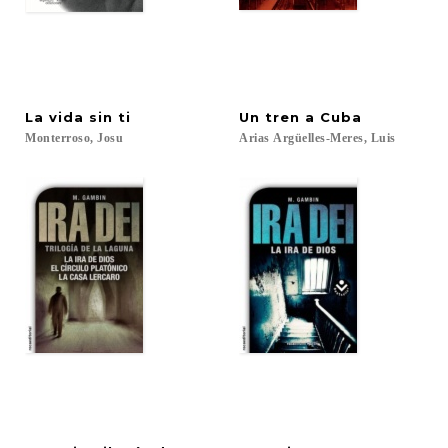
La
vida
sin
ti
Un
tren
a
Cuba
Monterroso,
Josu
Arias
Argüelles-Meres,
Luis