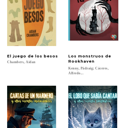
El
juego
de
los
besos
Los monstruos de
Rookhaven
Chambers,
Aidan
Kenny, Pádraig; Cáceres,
Alfredo...