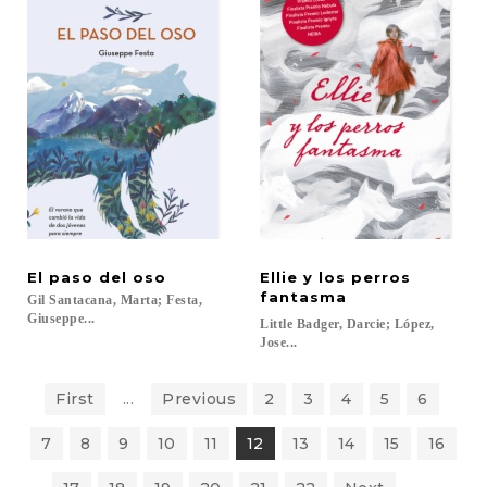
El
paso
del
oso
Ellie y los perros
fantasma
Gil Santacana, Marta; Festa,
Giuseppe...
Little Badger, Darcie; López,
Jose...
First
...
Previous
2
3
4
5
6
7
8
9
10
11
12
13
14
15
16