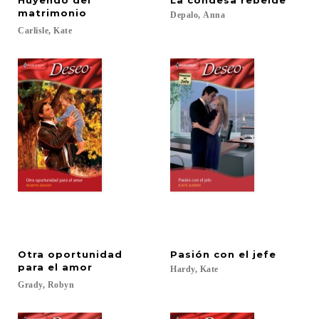
Huyendo del
La
condesa
rebelde
matrimonio
Depalo,
Anna
Carlisle,
Kate
Otra oportunidad
Pasión
con
el
jefe
para el amor
Hardy,
Kate
Grady,
Robyn