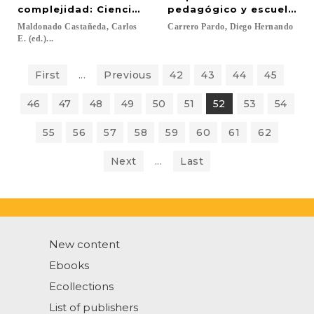
complejidad: Ciencias sociales, y tecnologías con
pedagógico y escuela púb
Maldonado Castañeda, Carlos
Carrero
Pardo,
Diego
Hernando
E. (ed.)...
First
...
Previous
42
43
44
45
46
47
48
49
50
51
52
53
54
55
56
57
58
59
60
61
62
Next
...
Last
New content
Ebooks
Ecollections
List of publishers