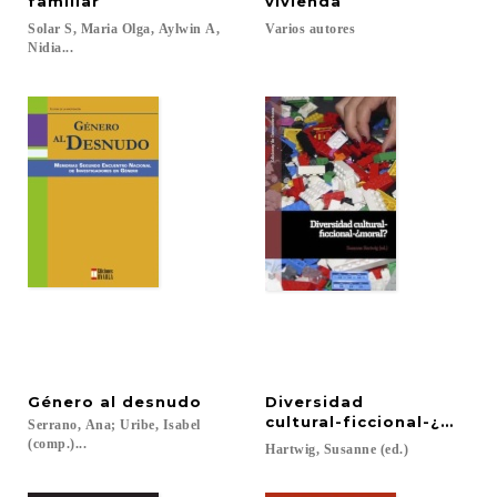
familiar
vivienda
Solar S, Maria Olga, Aylwin A,
Varios
autores
Nidia...
Género
al
desnudo
Diversidad
cultural-ficcional-¿moral
Serrano, Ana; Uribe, Isabel
(comp.)...
Hartwig,
Susanne
(ed.)