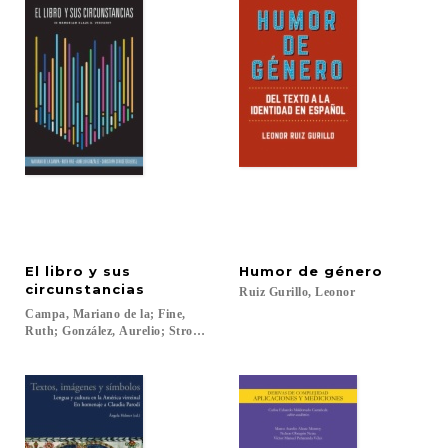
El libro y sus
Humor
de
género
circunstancias
Ruiz
Gurillo,
Leonor
Campa, Mariano de la; Fine,
Ruth; González, Aurelio; Strosetzki, Christoph (eds.)...