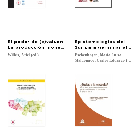
El poder de (e)valuar:
Epistemologías del
La producción monetaria de jerarquías sociales, 
Sur para germinar altern
Wilkis,
Ariel
(ed.)
Eschenhagen, María Luisa;
Maldonado, Carlos Eduardo (eds.)...