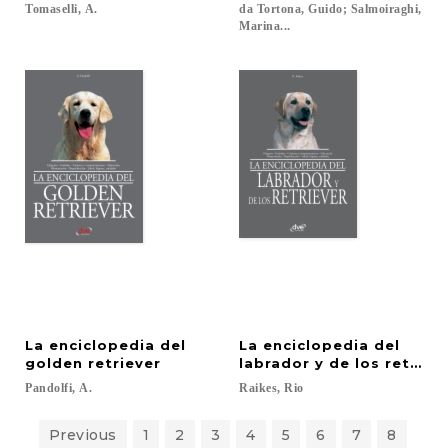
Tomaselli,
A.
da Tortona, Guido; Salmoiraghi,
Marina...
La enciclopedia del
La enciclopedia del
golden retriever
labrador y de los retriev
Pandolfi,
A.
Raikes,
Rio
Previous
1
2
3
4
5
6
7
8