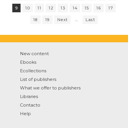
9
10
11
12
13
14
15
16
17
18
19
Next
...
Last
New content
Ebooks
Ecollections
List of publishers
What we offer to publishers
Libraries
Contacto
Help