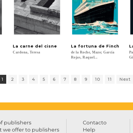
La
carne
del
cisne
La
fortuna
de
Finch
L
Cardona,
Teresa
de la Roche, Mazo; García
Pa
Rojas, Raquel...
Gi
1
2
3
4
5
6
7
8
9
10
11
Next
of publishers
Contacto
 we offer to publishers
Help