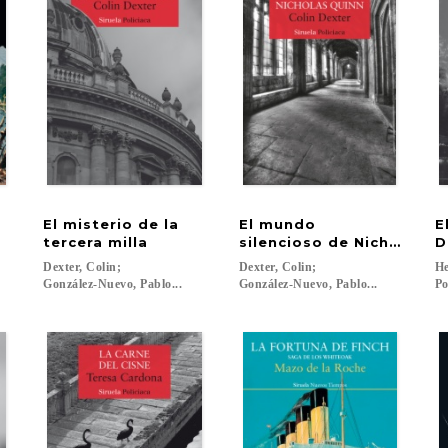
El misterio de la
El mundo
E
tercera milla
silencioso de Nicholas Q
D
Dexter, Colin;
Dexter, Colin;
He
González-Nuevo, Pablo...
González-Nuevo, Pablo...
Po