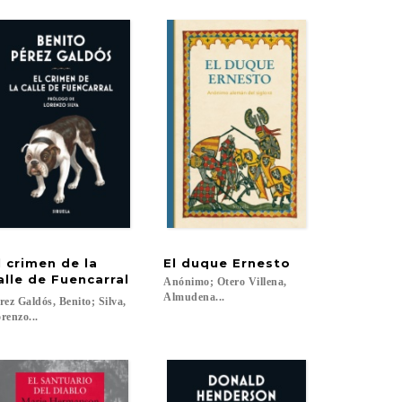
l crimen de la
El
duque
Ernesto
alle de Fuencarral
Anónimo; Otero Villena,
Almudena...
rez Galdós, Benito; Silva,
renzo...