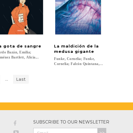
a
gota
de
sangre
La maldición de la
medusa gigante
rdo Bazán, Emilia;
ménez Bartlett, Alicia...
Funke, Cornelia; Funke,
Cornelia; Falcón Quintana, María...
...
Last
SUBSCRIBE TO OUR NEWSLETTER
>>