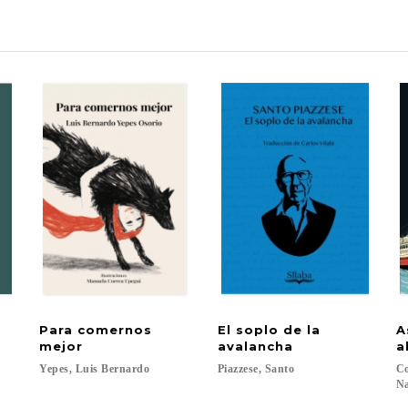
Para comernos
El soplo de la
A
mejor
avalancha
a
Yepes,
Luis
Bernardo
Piazzese,
Santo
Co
Na