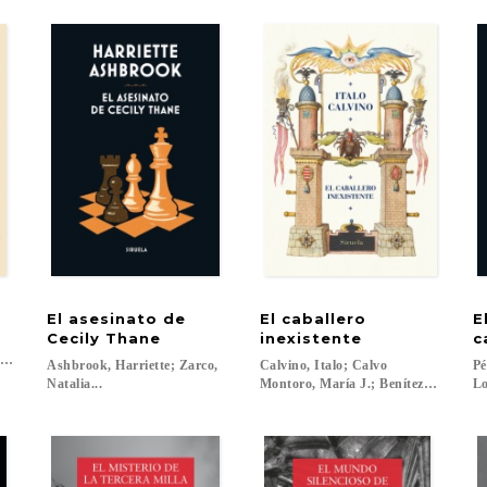
El asesinato de
El caballero
E
Cecily Thane
inexistente
c
;
nández Rodilla, Itziar; Santana López, Belén...
Ashbrook, Harriette; Zarco,
Calvino, Italo; Calvo
Pé
Natalia...
Montoro, María J.; Benítez, Esther...
Lo