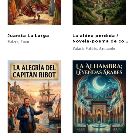
Juanita
La
Larga
La aldea perdida /
Novela-poema de costu
Valera,
Juan
Palacio
Valdés,
Armando