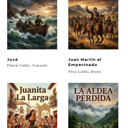
José
Juan Martín el
Empecinado
Palacio
Valdés,
Armando
Pérez
Galdós,
Benito