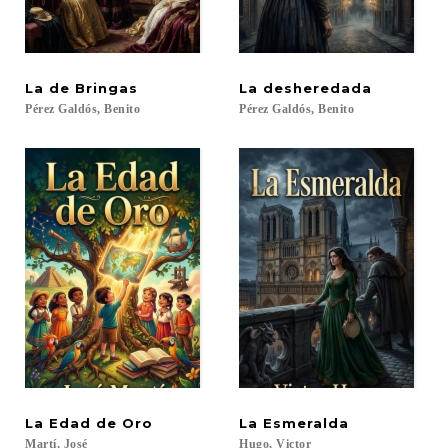
La
de
Bringas
La
desheredada
Pérez
Galdós,
Benito
Pérez
Galdós,
Benito
La
Edad
de
Oro
La
Esmeralda
Martí,
José
Hugo,
Victor