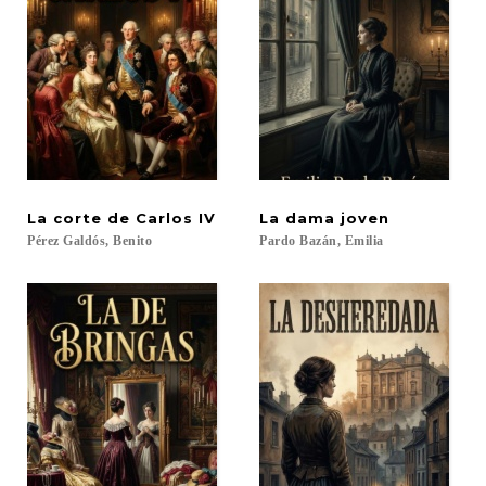
La
corte
de
Carlos
IV
La
dama
joven
Pérez
Galdós,
Benito
Pardo
Bazán,
Emilia