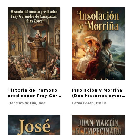
Historia del famoso
Insolación y Morriña
predicador Fray Gerundio de Campazas, alias Zot
(Dos historias amorosas
Francisco
de
Isla,
José
Pardo
Bazán,
Emilia