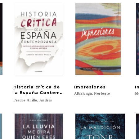
Historia crítica de
Impresiones
I
la España Contemporánea
Albalonga,
Norberto
Mo
Prados
Anillo,
Andrés