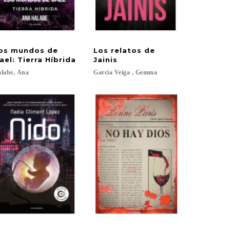
os mundos de
Los relatos de
ael: Tierra Híbrida
Jainis
labe,
Ana
Garcia
Veiga
,
Gemma