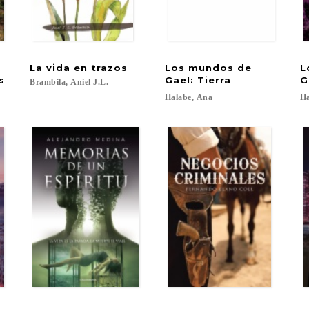
La
vida
en
trazos
Los mundos de
L
s
Gael: Tierra
G
Brambila,
Aniel
J.L.
Halabe,
Ana
Ha