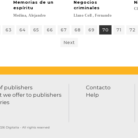
Memorias de un
Negocios
N
espíritu
criminales
Cl
Medina,
Alejandro
Llano
Coll
,
Fernando
63
64
65
66
67
68
69
70
71
72
Next
of publishers
Contacto
 we offer to publishers
Help
ries
26 Digitalia - All rights reserved