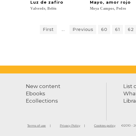
Luz
de
zafiro
Mayo,
amor
rojo
Valverde,
Belén
Moya
Campos,
Pedro
First
...
Previous
60
61
62
New content
List 
Ebooks
What
Ecollections
Libra
Terms of use
Privacy Policy
Cookies policy
©2010 - 20