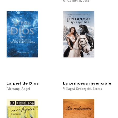
G.
Cordonié,
José
La
piel
de
Dios
La
princesa
invencible
Alemany,
Ángel
Villagrá
Ordozgoiti,
Lucas