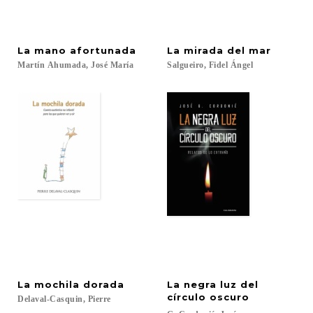
La
mano
afortunada
La
mirada
del
mar
Martín
Ahumada,
José
María
Salgueiro,
Fidel
Ángel
La
mochila
dorada
La negra luz del
círculo oscuro
Delaval-Casquin,
Pierre