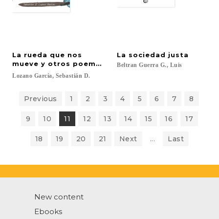
La rueda que nos
La
sociedad
justa
mueve y otros poemas huérfanos
Beltran
Guerra
G.,
Luis
Lozano
García,
Sebastián
D.
Previous
1
2
3
4
5
6
7
8
9
10
11
12
13
14
15
16
17
18
19
20
21
Next
...
Last
New content
Ebooks