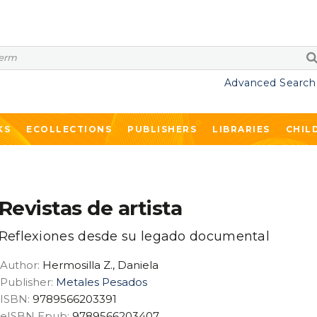
Advanced Search
KS
ECOLLECTIONS
PUBLISHERS
LIBRARIES
CHIL
Revistas de artista
Reflexiones desde su legado documental
Author:
Hermosilla Z., Daniela
Publisher:
Metales Pesados
ISBN:
9789566203391
eISBN Epub:
9789566203407