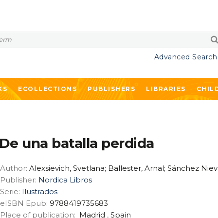
Advanced Search
KS
ECOLLECTIONS
PUBLISHERS
LIBRARIES
CHIL
De una batalla perdida
Author:
Alexsievich, Svetlana; Ballester, Arnal; Sánchez Nie
Publisher:
Nordica Libros
Serie:
Ilustrados
eISBN Epub:
9788419735683
Place of publication:
Madrid
,
Spain