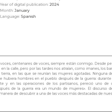
Year of digital publication:
2024
Month:
January
Language:
Spanish
 voces, centenares de voces, siempre están conmigo. Desde pe
en la calle, pero por las tardes nos atraían, como imanes, los ba
 tierra, en las que se reunían las mujeres agotadas. Ninguna de
e hubiera hombres en el pueblo después de la guerra: durante
ente y en las operaciones de los partisanos, pereció uno de 
espués de la guerra era un mundo de mujeres». El discurso d
jor manera de descubrir a una de las voces más destacadas de nue