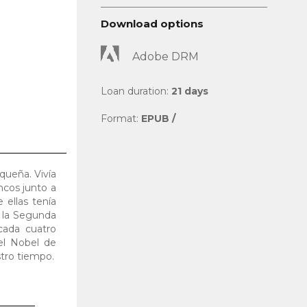
Download options
Adobe DRM
Loan duration:
21 days
Format:
EPUB /
queña. Vivía
ncos junto a
 ellas tenía
 la Segunda
cada cuatro
el Nobel de
stro tiempo.