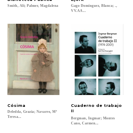
Smith,
Ali;
Palmer,
Magdalena
Gago Domínguez, Blanca; .,
VV.AA...
Cósima
Cuaderno de trabajo
II
Deledda, Grazia; Navarro, Mª
Teresa...
Bergman, Ingmar; Montes
Cano, Carmen...