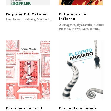
Doppler
Ed.
Catalán
El biombo del
infierno
Loe,
Erlend;
Salvany,
Meritxell...
Akutagawa, Ryônosuke; Gómez
Pintado, Marta; Sato, Rumi...
El crimen de Lord
El
cuento
animado