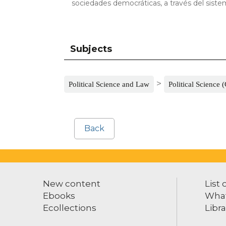
sociedades democráticas, a través del sistem
Subjects
>
Political Science and Law
Political Science 
Back
New content
List 
Ebooks
What
Ecollections
Libra