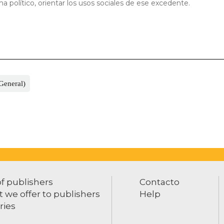
a político, orientar los usos sociales de ese excedente.
(General)
of publishers
Contacto
 we offer to publishers
Help
ries