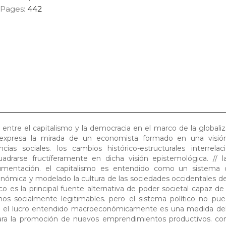
Pages:
442
 entre el capitalismo y la democracia en el marco de la globaliz
 expresa la mirada de un economista formado en una visión
ias sociales. los cambios histórico-estructurales interrelac
drarse fructíferamente en dicha visión epistemológica. // la 
rgumentación. el capitalismo es entendido como un sistema
nómica y modelado la cultura de las sociedades occidentales d
co es la principal fuente alternativa de poder societal capaz de
nos socialmente legitimables. pero el sistema político no pu
r. el lucro entendido macroeconómicamente es una medida de
s para la promoción de nuevos emprendimientos productivos. co