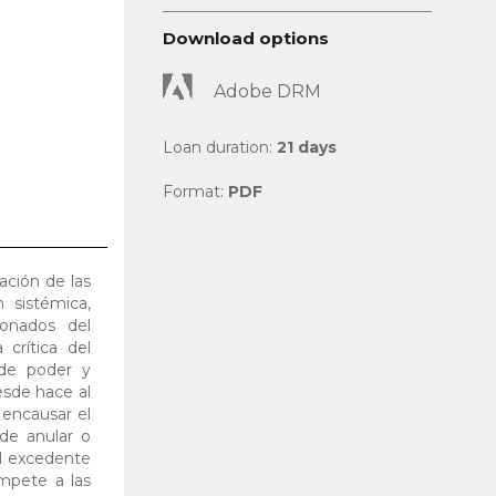
Download options
Adobe DRM
Loan duration:
21 days
Format:
PDF
ación de las
 sistémica,
ionados del
crítica del
 de poder y
esde hace al
 encausar el
ede anular o
l excedente
mpete a las