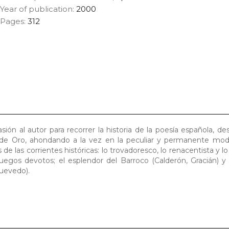
Year of publication:
2000
Pages:
312
ión al autor para recorrer la historia de la poesía española, des
o de Oro, ahondando a la vez en la peculiar y permanente moda
e las corrientes históricas: lo trovadoresco, lo renacentista y lo 
juegos devotos; el esplendor del Barroco (Calderón, Gracián) 
uevedo).