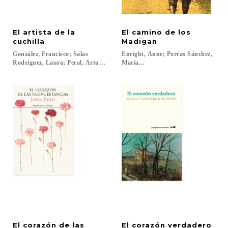
El artista de la
El camino de los
cuchilla
Madigan
González, Francisco; Salas
Enright, Anne; Porras Sánchez,
Rodríguez, Laura; Peral, Arturo; Welsh, Irvine...
María...
El corazón de las
El
corazón
verdadero