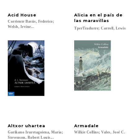
Acid
House
Alicia en el país de
las maravillas
Corriente Basús, Federico;
Welsh, Irvine...
TperTradurre;
Carroll,
Lewis
Altxor
uhartea
Armadale
Garikano Iruretagoiena, Maria;
Wilkie
Collins;
Vales,
José
C.
Stevenson, Robert Louis...