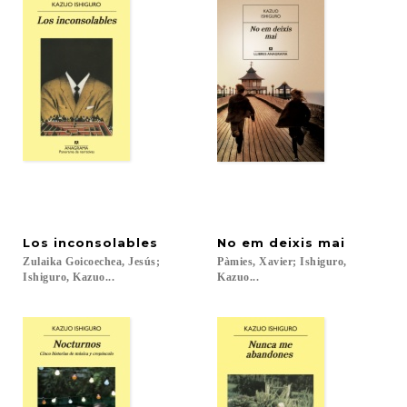
Los
inconsolables
No
em
deixis
mai
Zulaika Goicoechea, Jesús;
Pàmies, Xavier; Ishiguro,
Ishiguro, Kazuo...
Kazuo...