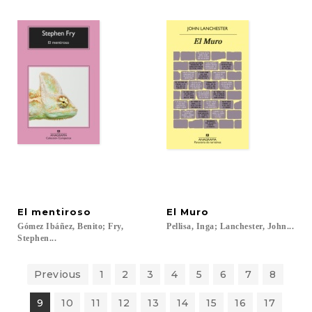
El
mentiroso
El
Muro
Gómez Ibáñez, Benito; Fry,
Pellisa,
Inga;
Lanchester,
John...
Stephen...
Previous
1
2
3
4
5
6
7
8
9
10
11
12
13
14
15
16
17