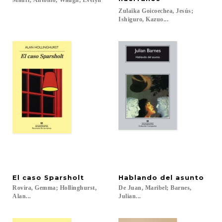
Mauri,
Antonio;
Waugh,
Evelyn
Zulaika Goicoechea, Jesús;
Ishiguro, Kazuo...
El
caso
Sparsholt
Hablando
del
asunto
Rovira, Gemma; Hollinghurst,
De Juan, Maribel; Barnes,
Alan...
Julian...