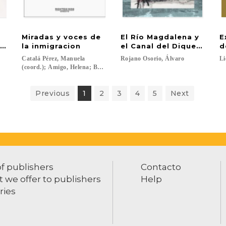
Miradas y voces de
El Río Magdalena y
E
riminación inversa?
la inmigracion
el Canal del Dique: Pobl
d
Catalá Pérez, Manuela
Rojano
Osorio,
Álvaro
Li
(coord.); Amigo, Helena; Belsué Guillorme, Katrina; Bonaut Iriarte, Jos
Previous
1
2
3
4
5
Next
of publishers
Contacto
 we offer to publishers
Help
ries