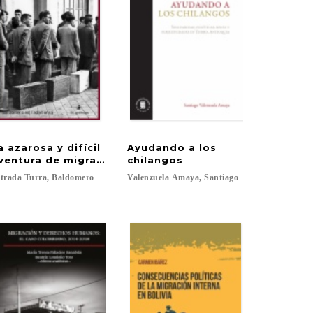
a azarosa y difícil
Ayudando a los
transdisciplinarios sobre migraciones y movilidad en 
ventura de migrar: españoles en Chile (1880-1950)
chilangos
trada
Turra,
Baldomero
Valenzuela
Amaya,
Santiago