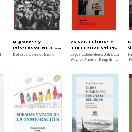
Migrantes y
Volver. Culturas e
M
ural desde 1900 hasta el presente
conómicas entre España, Ecuador, Perú y Bolivia
refugiados en la posguerra mundial : la corrien
imaginarios del retorno 
d
el
Redondo
Carrero,
Emilio
López-Labourdette, Adriana;
Pa
Wagner, Valeria; Bengsch, Daniel (eds.
Te