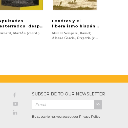
xpulsados,
Londres y el
amiento y desarrollo en el Bajo Magdalena
esterrados, desplazados = Expulsos, desterrados, de
liberalismo hispánico
enhard,
MartÃ­n
(coord.)
Muñoz Sempere, Daniel;
eba; Cáceres Nevot, Juanjo; Catalá Pérez, Manuela; Cristóbal Aldana, Juan; Esp
Alonso García, Gregorio (eds.)...
SUBSCRIBE TO OUR NEWSLETTER
>>
By subscribing, you accept our
Privacy Policy