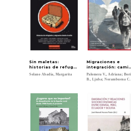
Sin maletas:
Migraciones e
historias de refugiados y migrantes desde
integración: cami
Solano
Abadía,
Margarita
Palomera V., Adriana; Bor
B., Ljuba; Norambuena C.,