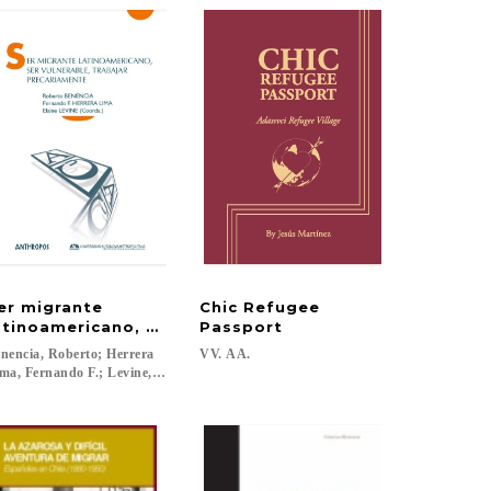
er migrante
Chic Refugee
atinoamericano, ser vulnerable, trabajar precariament
Passport
nencia, Roberto; Herrera
VV.
AA.
...
ma, Fernando F.; Levine, Elaine (coords.)...