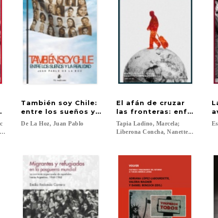
También soy Chile:
El afán de cruzar
L
 el exilio
no recorrido y desafíos pendientes
entre los sueños y la realidad
las fronteras: enfoques 
a
ic
De
La
Hoz,
Juan
Pablo
Tapia Ladino, Marcela;
Es
 Carmen (eds.)...
Liberona Concha, Nanette...