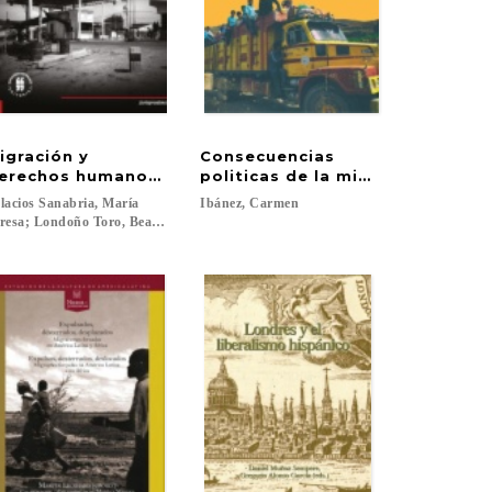
igración y
Consecuencias
te organizada de españoles hacia Argentina, 1946-196
a y desde América Latina
erechos humanos: El caso colombiano, 2014-2018
politicas de la migracion intern
lacios Sanabria, María
Ibánez,
Carmen
)...
resa; Londoño Toro, Beatriz...