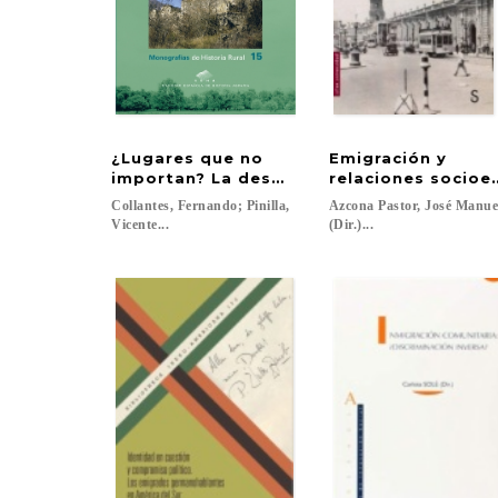
¿Lugares que no
Emigración y
importan? La despoblación de la España r
relaciones socioe
Collantes, Fernando; Pinilla,
Azcona Pastor, José Manu
Vicente...
(Dir.)...