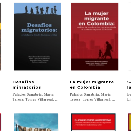
Desafíos
La mujer migrante
S
migratorios
en Colombia
l
Palacios Sanabria, María
Palacios Sanabria, María
Be
Teresa; Torres-Villarreal, María Lucía; Navas-Camargo, Fernanda...
Teresa; Torres Villarreal, María Lucía
Li