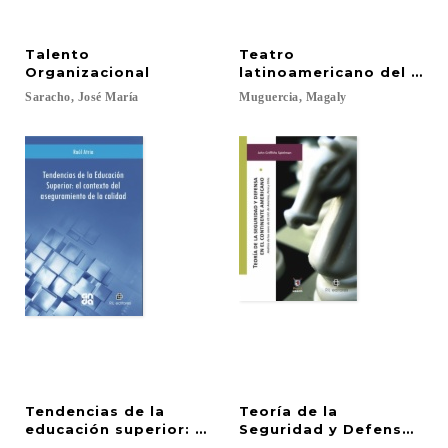
Talento
Teatro
Organizacional
latinoamericano del sigl
Saracho,
José
María
Muguercia,
Magaly
Tendencias de la
Teoría de la
educación superior: El contexto del aseguramiento
Seguridad y Defensa en e