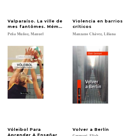
Valparaíso. La ville de
Violencia en barrios
mes fantômes. Mémoires, 1951-1971
críticos
Peña
Muñoz,
Manuel
Manzano
Chávez,
Liliana
Vóleibol Para
Volver
a
Berlín
Aprender A Enseñar
Germani,
Eliah