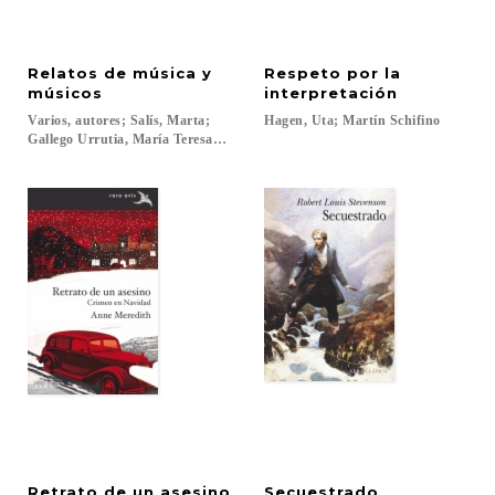
Relatos de música y
Respeto por la
músicos
interpretación
Varios, autores; Salís, Marta;
Hagen,
Uta;
Martín
Schifino
Gallego Urrutia, María Teresa; García Gallego, Amaya; Temprano García, Mig
Retrato
de
un
asesino
Secuestrado