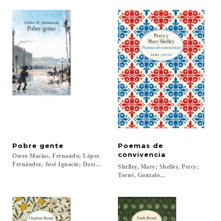
Pobre
gente
Poemas de
convivencia
Otero Macías, Fernando; López
Fernández, José Ignacio; Dostoievski, Fiódor M....
Shelley, Mary; Shelley, Percy;
Torné, Gonzalo...