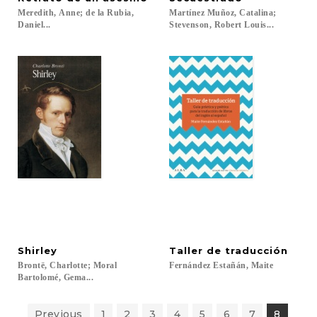
Meredith, Anne; de la Rubia,
Martínez Muñoz, Catalina;
Daniel...
Stevenson, Robert Louis...
Shirley
Taller
de
traducción
Brontë, Charlotte; Moral
Fernández
Estañán,
Maite
Bartolomé, Gema...
Previous
1
2
3
4
5
6
7
8