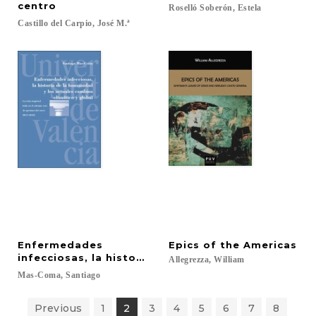
centro
Roselló
Soberón,
Estela
Castillo
del
Carpio,
José
M.ª
Enfermedades
Epics
of
the
Americas
infecciosas, la historia de la humanidad y los act
Allegrezza,
William
Mas-Coma,
Santiago
Previous
1
2
3
4
5
6
7
8