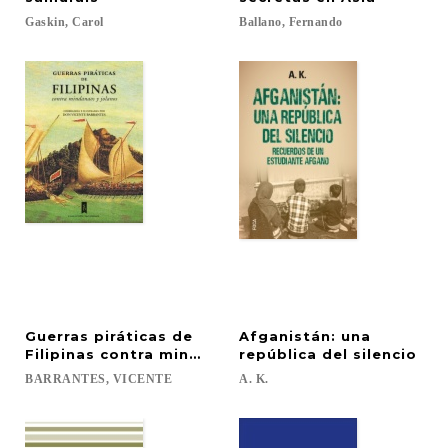
Gaskin,
Carol
Ballano,
Fernando
Guerras piráticas de
Afganistán: una
Filipinas contra mindanaos y jolanos
república del silencio
BARRANTES,
VICENTE
A.
K.