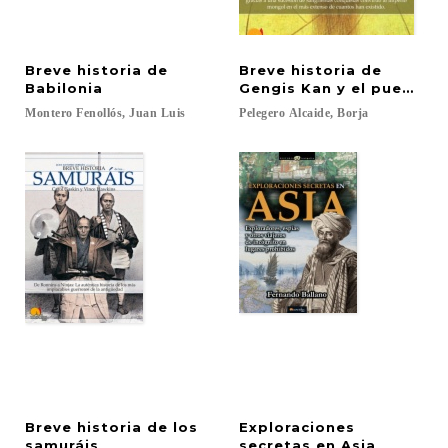
Breve historia de
Breve historia de
Babilonia
Gengis Kan y el pueblo 
Montero
Fenollós,
Juan
Luis
Pelegero
Alcaide,
Borja
Breve historia de los
Exploraciones
samuráis
secretas en Asia