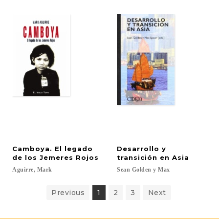
Camboya. El legado
Desarrollo y
de los Jemeres Rojos
transición en Asia
Aguirre,
Mark
Sean
Golden
y
Max
Previous
1
2
3
Next