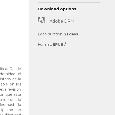
Download options
Adobe DRM
Loan duration:
21 days
Format:
EPUB /
lítica. Desde
dernidad, el
storia de la
capié en los
eva revisión
ión que esta
evando desde
les hasta la
siglo xx con
a dificultad