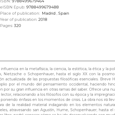
ISBN:
9788499679464
eISBN Epub:
9788499679488
Place of publication:
Madrid
,
Spain
Year of publication:
2018
Pages:
320
fluencia en la metafísica, la ciencia, la estética, la ética y la po
rx, Nietzsche o Schopenhauer, hasta el siglo XX con la posmo
ión actualizada de las propuestas filosóficas esenciales. Breve Hi
amplio por el mundo del pensamiento occidental, haciendo hin
en por su gran influencia en otras ramas del saber. Ofrece una nu
ector, relacionando a los filósofos con su época y la impregnac
 poniendo énfasis en los momentos de crisis. La obra nos irá ll
tura de la realidad material indagando en los elementos natura
teles, atravesando san Agustín, Hume, Schopenhauer; hasta el 
tro libro, podrá conocer cómo se ha ido desenvolviendo con much