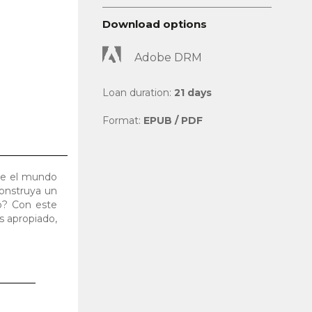
Download options
Adobe DRM
Loan duration:
21 days
Format:
EPUB / PDF
tre el mundo
construya un
o? Con este
s apropiado,