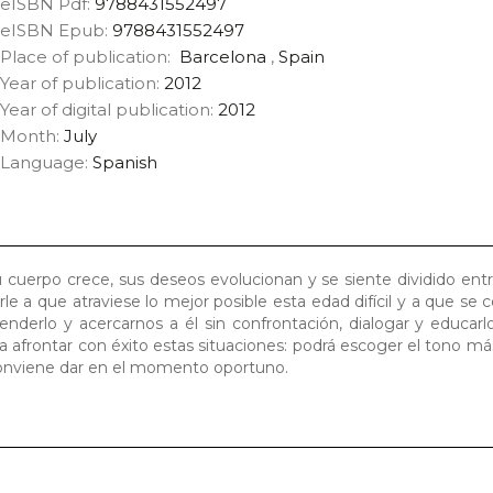
eISBN Pdf:
9788431552497
eISBN Epub:
9788431552497
Place of publication:
Barcelona
,
Spain
Year of publication:
2012
Year of digital publication:
2012
Month:
July
Language:
Spanish
 Su cuerpo crece, sus deseos evolucionan y se siente dividido en
e a que atraviese lo mejor posible esta edad difícil y a que se 
erlo y acercarnos a él sin confrontación, dialogar y educarl
ra afrontar con éxito estas situaciones: podrá escoger el tono má
conviene dar en el momento oportuno.