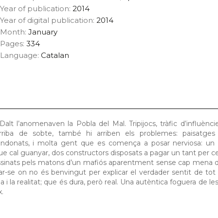
Year of publication:
2014
Year of digital publication:
2014
Month:
January
Pages:
334
Language:
Catalan
alt l’anomenaven la Pobla del Mal. Tripijocs, tràfic d’influèncie
arriba de sobte, també hi arriben els problemes: paisatges 
andonats, i molta gent que es comença a posar nerviosa: un 
 cal guanyar, dos constructors disposats a pagar un tant per ce
sassinats pels matons d’un mafiós aparentment sense cap mena 
ar-se on no és benvingut per explicar el verdader sentit de tot
na i la realitat; que és dura, però real. Una autèntica foguera de le
x.