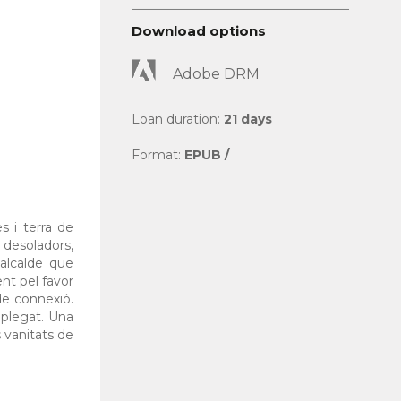
Download options
Adobe DRM
Loan duration:
21 days
Format:
EPUB /
s i terra de
desoladors,
alcalde que
nt pel favor
de connexió.
 plegat. Una
s vanitats de