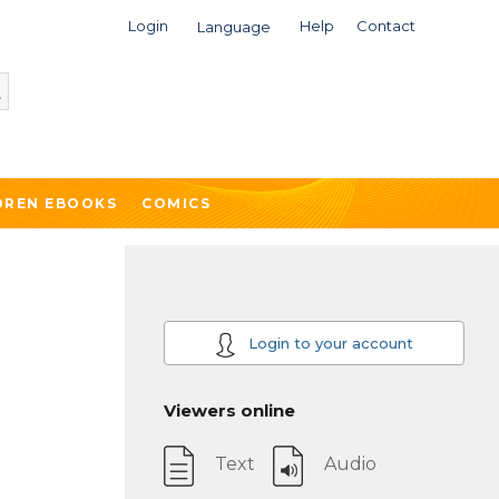
Login
Help
Contact
Language
DREN EBOOKS
COMICS
Login to your account
Viewers online
Text
Audio