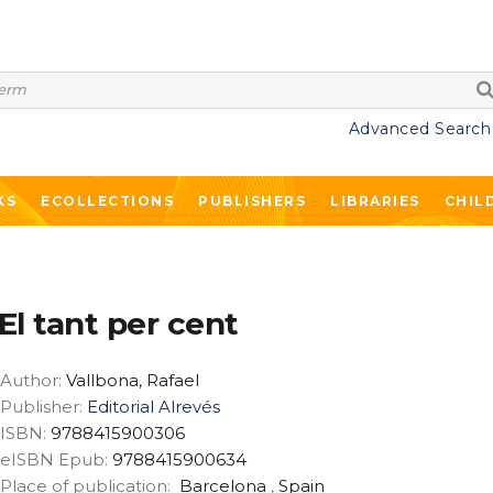
Advanced Search
KS
ECOLLECTIONS
PUBLISHERS
LIBRARIES
CHIL
El tant per cent
Author:
Vallbona, Rafael
Publisher:
Editorial Alrevés
ISBN:
9788415900306
eISBN Epub:
9788415900634
Place of publication:
Barcelona
,
Spain