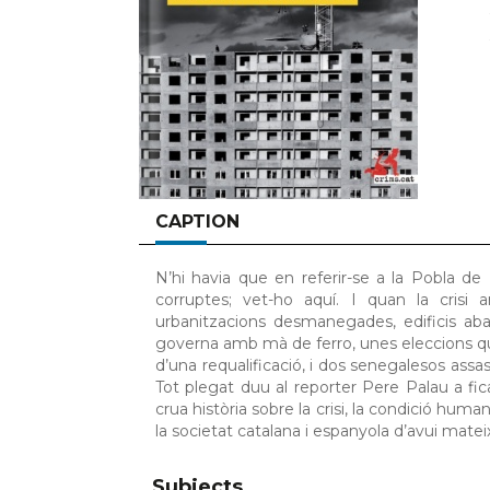
CAPTION
N’hi havia que en referir-se a la Pobla de D
corruptes; vet-ho aquí. I quan la crisi 
urbanitzacions desmanegades, edificis ab
governa amb mà de ferro, unes eleccions que
d’una requalificació, i dos senegalesos as
Tot plegat duu al reporter Pere Palau a fic
crua història sobre la crisi, la condició huma
la societat catalana i espanyola d’avui matei
Subjects