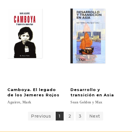
Camboya. El legado
Desarrollo y
de los Jemeres Rojos
transición en Asia
Aguirre,
Mark
Sean
Golden
y
Max
Previous
1
2
3
Next