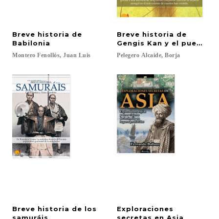
Breve historia de
Breve historia de
Babilonia
Gengis Kan y el pueblo 
Montero
Fenollós,
Juan
Luis
Pelegero
Alcaide,
Borja
Breve historia de los
Exploraciones
samuráis
secretas en Asia