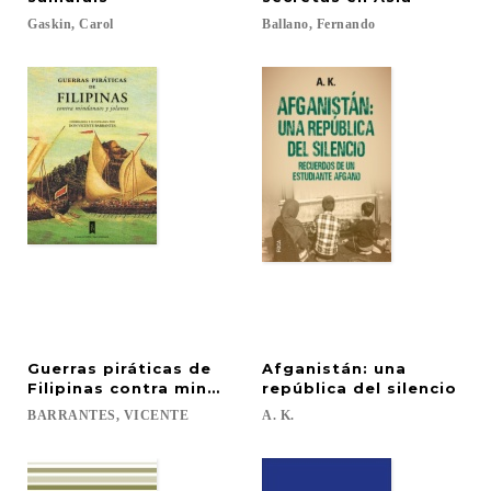
Gaskin,
Carol
Ballano,
Fernando
Guerras piráticas de
Afganistán: una
Filipinas contra mindanaos y jolanos
república del silencio
BARRANTES,
VICENTE
A.
K.