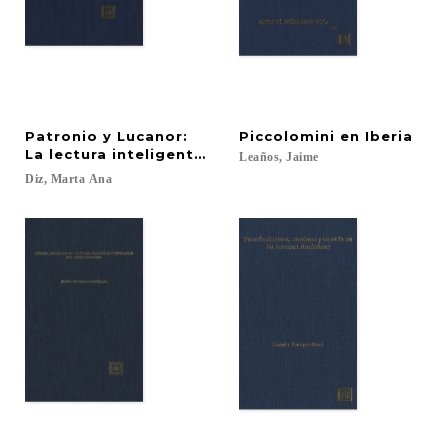
Patronio y Lucanor:
Piccolomini
en
Iberia
La lectura inteligente en "El tiempo que es turbio"
Leaños,
Jaime
Diz,
Marta
Ana