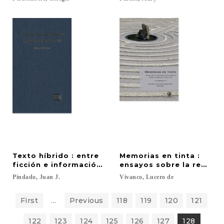
Texto híbrido : entre
Memorias en tinta :
ficción e información : ¿periodismo o literatura?
ensayos sobre la represen
Pindado,
Juan
J.
Vivanco,
Lucero
de
First
...
Previous
118
119
120
121
122
123
124
125
126
127
128