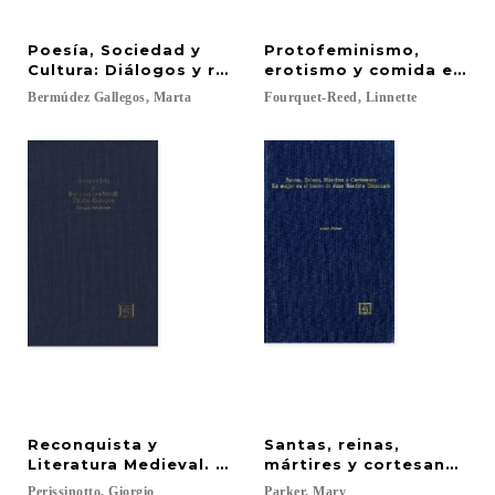
Poesía, Sociedad y
Protofeminismo,
Cultura: Diálogos y retratos del Perú Colonial
erotismo y comida en "L
Bermúdez
Gallegos,
Marta
Fourquet-Reed,
Linnette
Reconquista y
Santas, reinas,
Literatura Medieval. Cuatro ensayos
mártires y cortesanas: E
Perissinotto,
Giorgio
Parker,
Mary