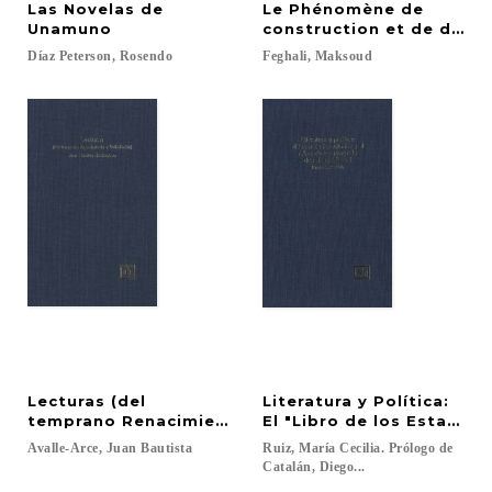
Las Novelas de
Le Phénomène de
Unamuno
construction et de destr
Díaz
Peterson,
Rosendo
Feghali,
Maksoud
Lecturas (del
Literatura y Política:
temprano Renacimiento a Valle Inclán)
El "Libro de los Estados"
Avalle-Arce,
Juan
Bautista
Ruiz, María Cecilia. Prólogo de
Catalán, Diego...