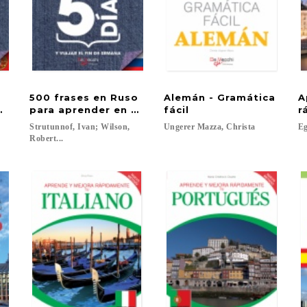
500 frases en Ruso
Alemán - Gramática
A
render en 5 días
para aprender en 5 días
fácil
r
;
Strutunnof, Ivan; Wilson,
Ungerer
Mazza,
Christa
Eg
Robert...