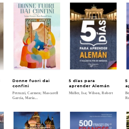
l
Donne fuori dai
5 días para
5
confini
aprender Alemán
a
Petruzzi, Carmen; Mascarell
Müller,
Isa;
Wilson,
Robert
Be
García, María...
Ro