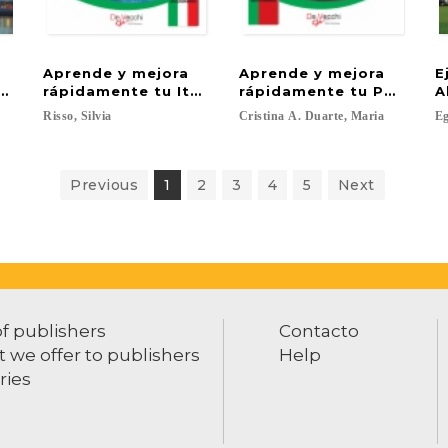
Aprende y mejora
Aprende y mejora
E
glés
rápidamente tu Italiano
rápidamente tu Portugu
A
Risso,
Silvia
Cristina
A.
Duarte,
Maria
Eg
Previous
1
2
3
4
5
Next
of publishers
Contacto
 we offer to publishers
Help
ries