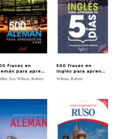
00 frases en
500 frases en
 5 días
lemán para aprender en 5 días
Inglés para aprender en 5 días
ller,
Isa;
Wilson,
Robert
Wilson,
Robert