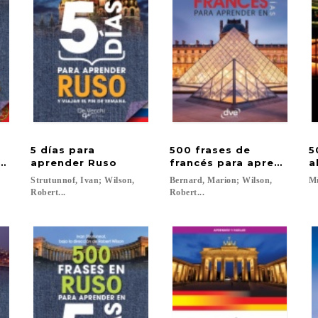
5 días para
500 frases de
5
és
aprender Ruso
francés para aprender en
a
;
Strutunnof, Ivan; Wilson,
Bernard, Marion; Wilson,
Mü
Robert...
Robert...