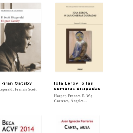
l
gran
Gatsby
Iola Leroy, o las
sombras disipadas
tzgerald,
Francis
Scott
Harper, Frances E. W.;
Carreres, Ángeles...