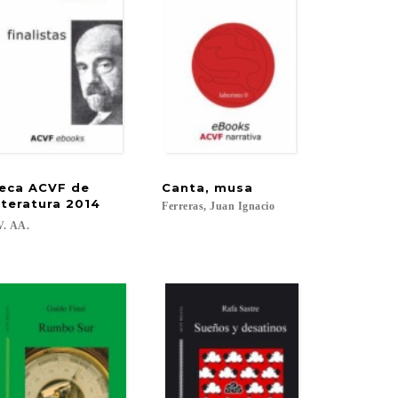
eca ACVF de
Canta,
musa
iteratura 2014
Ferreras,
Juan
Ignacio
V.
AA.