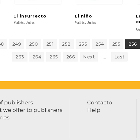
El
insurrecto
El
niño
L
c
Vallès,
Jules
Vallès,
Jules
Ga
48
249
250
251
252
253
254
255
256
263
264
265
266
Next
...
Last
of publishers
Contacto
 we offer to publishers
Help
ries