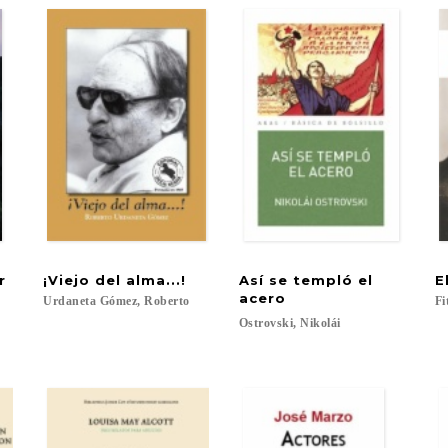
r
¡Viejo
del
alma...!
Así se templó el
E
acero
Urdaneta
Gómez,
Roberto
Fi
Ostrovski,
Nikolái