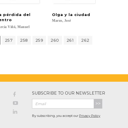
a pérdida del
Olga
y
la
ciudad
entro
Marzo,
José
rcía
Viñó,
Manuel
257
258
259
260
261
262
SUBSCRIBE TO OUR NEWSLETTER
>>
By subscribing, you accept our
Privacy Policy