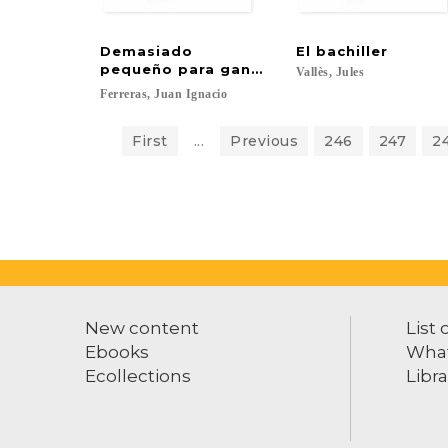
Demasiado
El
bachiller
pequeño para ganar la guerra
Vallès,
Jules
Ferreras,
Juan
Ignacio
First
...
Previous
246
247
2
New content
List 
Ebooks
What
Ecollections
Libra