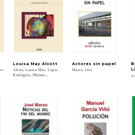
Louisa
May
Alcott
Actores
sin
papel
B
verio y restitución de la señora Mary Rowlandson
L
Alcott, Louisa May; López
Marzo,
José
Rodríguez, Miriam...
s
V