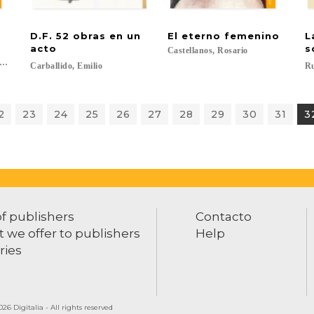
D.F. 52 obras en un
El
eterno
femenino
L
acto
s
,
Castellanos,
Rosario
ña, Dennis...
Carballido,
Emilio
Ru
2
23
24
25
26
27
28
29
30
31
3
of publishers
Contacto
 we offer to publishers
Help
ries
26 Digitalia - All rights reserved