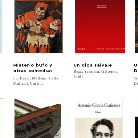
Misterio bufo y
Un
dios
salvaje
U
otras comedias
D
Reza, Yasmina; Galcerán,
Jordi
Fo, Dario; Matteini, Carla;
Wi
Matteini, Carla...
Di