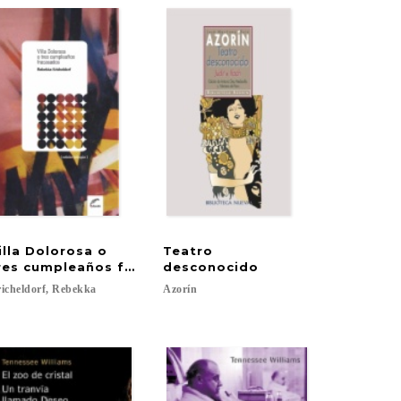
illa Dolorosa o
Teatro
res cumpleaños fracasados
desconocido
icheldorf,
Rebekka
Azorín
rge; Contreras Mena, Dan...