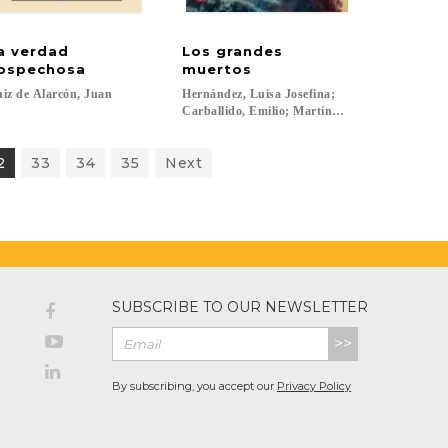
a verdad
Los grandes
ospechosa
muertos
iz
de
Alarcón,
Juan
Hernández, Luisa Josefina;
Carballido, Emilio; Martínez Monroy, Fernando
2
33
34
35
Next
SUBSCRIBE TO OUR NEWSLETTER
>>
By subscribing, you accept our
Privacy Policy