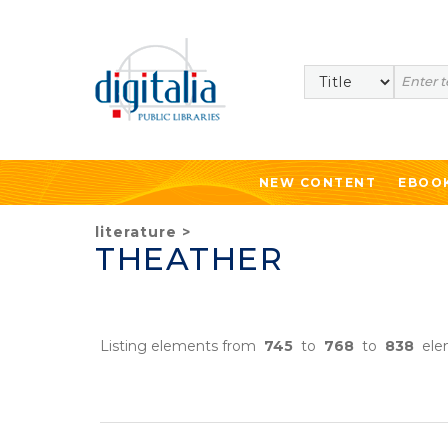
Search
NEW CONTENT
EBOO
literature
>
THEATHER
Listing elements from
745
to
768
to
838
ele