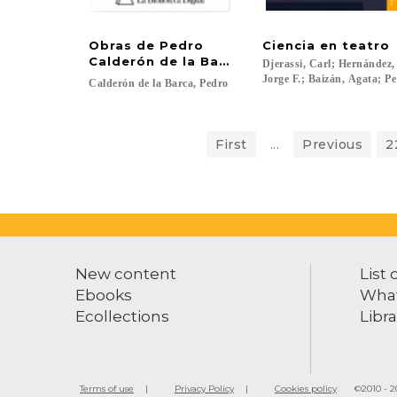
Obras de Pedro
Ciencia
en
teatro
Calderón de la Barca
Djerassi, Carl; Hernández
Jorge F.; Baizán, Agata; Pe
Calderón
de
la
Barca,
Pedro
First
...
Previous
2
New content
List 
Ebooks
What
Ecollections
Libra
Terms of use
Privacy Policy
Cookies policy
©2010 - 20