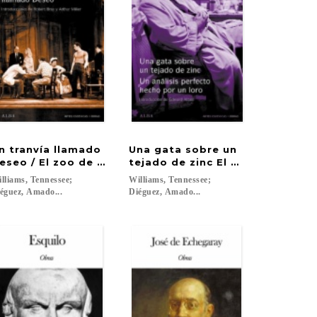
n tranvía llamado
Una gata sobre un
eseo / El zoo de cristal
tejado de zinc El análisis perfe
lliams, Tennessee;
Williams, Tennessee;
éguez, Amado...
Diéguez, Amado...