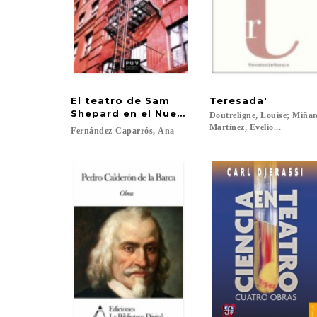
El teatro de Sam
Teresada'
Shepard en el Nueva York de los sesenta
Doutreligne, Louise; Miña
Martínez, Evelio...
Fernández-Caparrós,
Ana