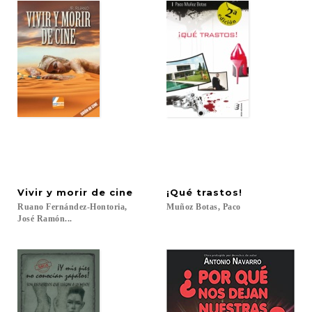
Vivir
y
morir
de
cine
¡Qué
trastos!
Ruano Fernández-Hontoria,
Muñoz
Botas,
Paco
José Ramón...