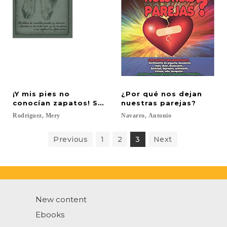
¡Y mis pies no
¿Por qué nos dejan
conocían zapatos! Son recuerdos que llegan a la 
nuestras parejas?
Rodríguez,
Mery
Navarro,
Antonio
Previous
1
2
3
Next
New content
Ebooks