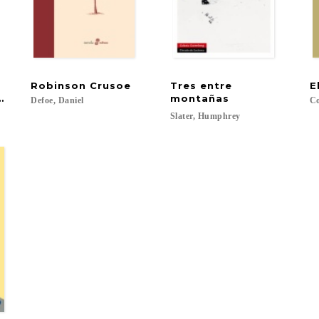
Robinson
Crusoe
Tres entre
E
oe
montañas
Defoe,
Daniel
Co
Slater,
Humphrey