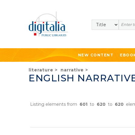
Search
NEW CONTENT
EBOO
literature
>
narrative
>
ENGLISH NARRATIV
Listing elements from
601
to
620
to
620
elem