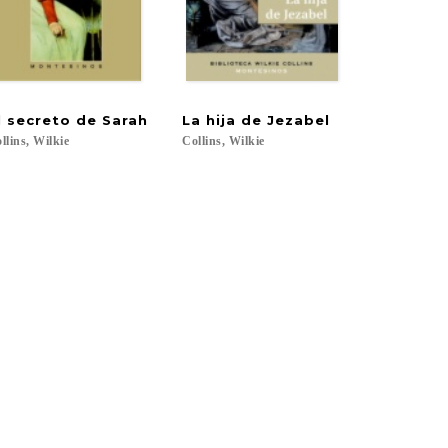
l
secreto
de
Sarah
La
hija
de
Jezabel
llins,
Wilkie
Collins,
Wilkie