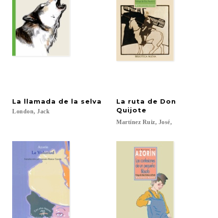
La
llamada
de
la
selva
La ruta de Don
Quijote
London,
Jack
Martínez
Ruiz,
José,