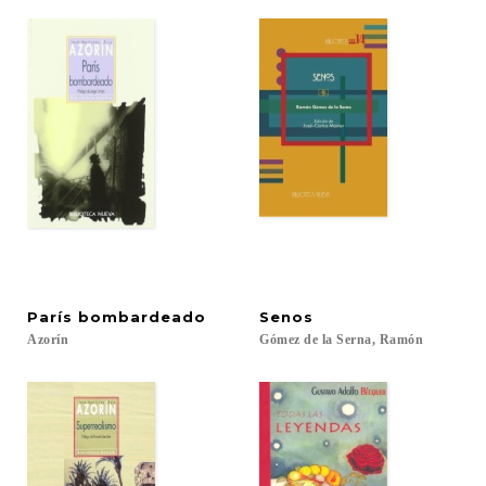
París
bombardeado
Senos
Azorín
Gómez
de
la
Serna,
Ramón